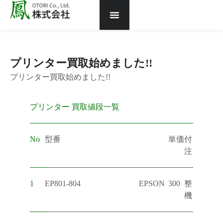
ホーム
買取価格
買取の流れ
鳳ブログ
会社概要
お問合せ
プリンター買取始めました!!
プリンター買取始めました!!
プリンター 買取値段一覧
No
型番
単価
付
注
1
EP801-804
EPSON
300
整
機